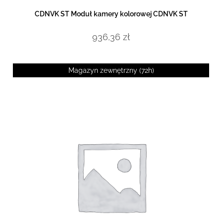
DOWIEDZ SIĘ WIĘCEJ
CDNVK ST Moduł kamery kolorowej CDNVK ST
936,36
zł
Magazyn zewnętrzny (72h)