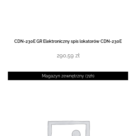
DOWIEDZ SIĘ WIĘCEJ
CDN-230E GR Elektroniczny spis lokatorów CDN-230E
290,59
zł
Magazyn zewnętrzny (72h)