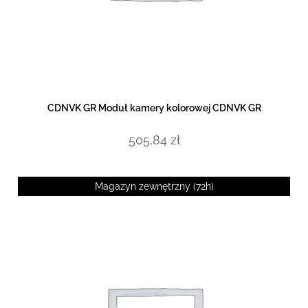
DOWIEDZ SIĘ WIĘCEJ
CDNVK GR Moduł kamery kolorowej CDNVK GR
505,84
zł
Magazyn zewnętrzny (72h)