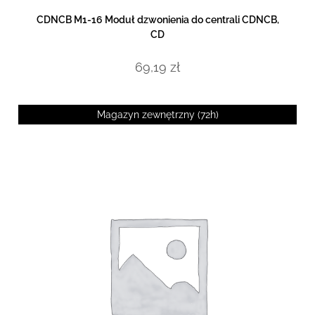
DOWIEDZ SIĘ WIĘCEJ
CDNCB M1-16 Moduł dzwonienia do centrali CDNCB,
CD
69,19
zł
Magazyn zewnętrzny (72h)