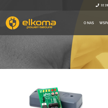
32 2
O NAS
WSP