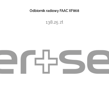
DODAJ DO KOSZYKA
Odbiornik radiowy FAAC XF868
138,25
zł
Mapa strony
Sk
eń
O nas
Kontakt
a 12
Regulamin