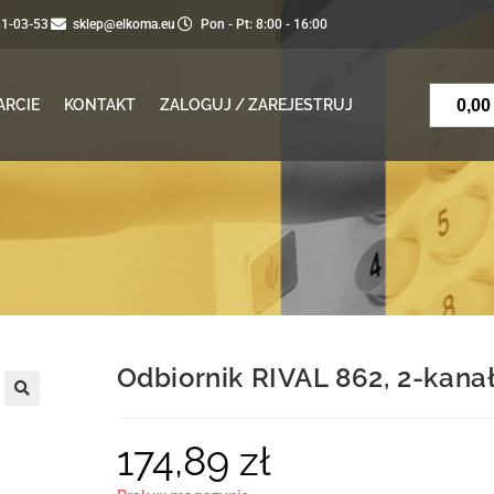
81-03-53
sklep@elkoma.eu
Pon - Pt: 8:00 - 16:00
0,0
ARCIE
KONTAKT
ZALOGUJ / ZAREJESTRUJ
Odbiornik RIVAL 862, 2-kan
174,89
zł