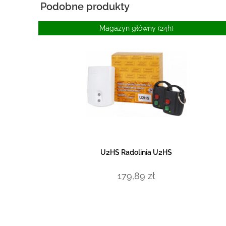
Podobne produkty
Magazyn główny (24h)
DODAJ DO KOSZYKA
U2HS Radolinia U2HS
179,89
zł