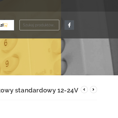
0
zł
ałowy standardowy 12-24V