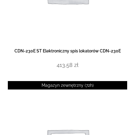
DOWIEDZ SIĘ WIĘCEJ
CDN-230E ST Elektroniczny spis lokatorów CDN-230E
413,58
zł
Magazyn zewnętrzny (72h)