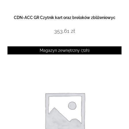
DOWIEDZ SIĘ WIĘCEJ
CDN-ACC GR Czytnik kart oraz breloków zbliżeniowyc
353,61
zł
Magazyn zewnętrzny (72h)