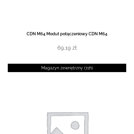
DOWIEDZ SIĘ WIĘCEJ
CDN M64 Moduł połączeniowy CDN M64
69,19
zł
Magazyn zewnętrzny (72h)