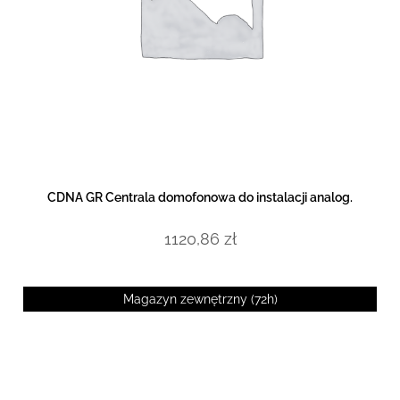
DOWIEDZ SIĘ WIĘCEJ
CDNA GR Centrala domofonowa do instalacji analog.
1120,86
zł
Magazyn zewnętrzny (72h)