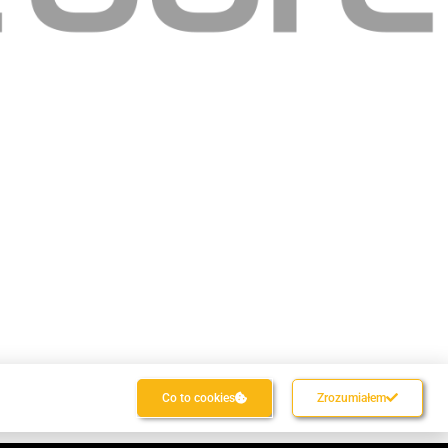
lep
Co to cookies
Zrozumiałem