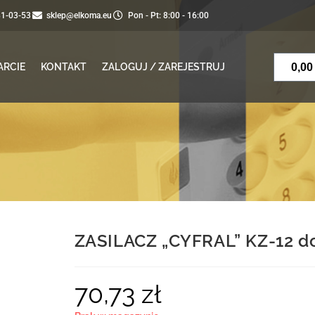
81-03-53
sklep@elkoma.eu
Pon - Pt: 8:00 - 16:00
0,0
ARCIE
KONTAKT
ZALOGUJ / ZAREJESTRUJ
ZASILACZ „CYFRAL” KZ-12 d
70,73
zł