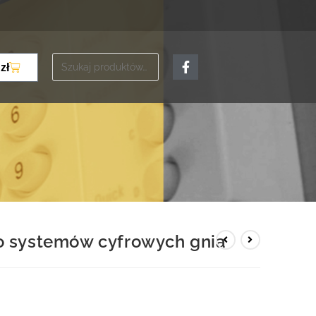
0
zł
o systemów cyfrowych gnia