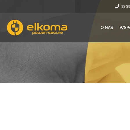
32 2
O NAS
WSP