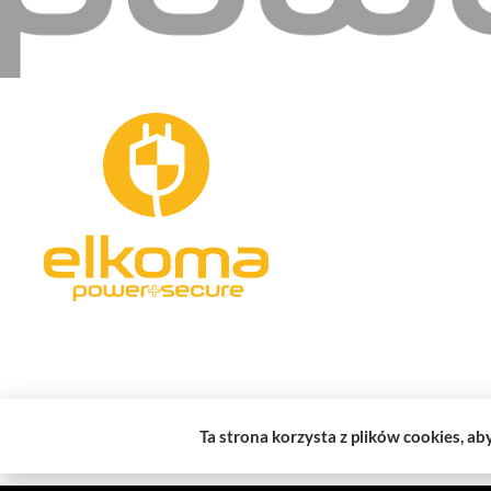
Kontakt
Hurtownia Zabezpiecz
ELKOMA BYTOM
Adres:
ul. Józefa Rostk
41-902 Bytom, Śląskie
Tel/Fax:
32 281-03-53
Tel kom:
535-538-642
E-mail:
sklep@elkoma.
Godziny otwarcia:
Pon-P
Ta strona korzysta z plików cookies, ab