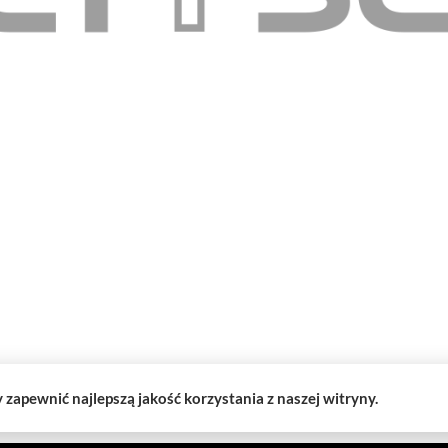
Mapa strony
Sk
eń
O nas
Kontakt
a 12
Regulamin
eu
t 8:00-17:00
y zapewnić najlepszą jakość korzystania z naszej witryny.